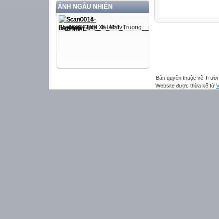
ẢNH NGẪU NHIÊN
Bản quyền thuộc về Trườn
Website được thừa kế từ
V