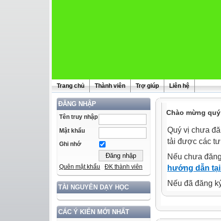
Trang chủ
Thành viên
Trợ giúp
Liên hệ
ĐĂNG NHẬP
Chào mừng quý 
Tên truy nhập
Quý vị chưa đă
Mật khẩu
tải được các tư
Ghi nhớ
Nếu chưa đăng
Quên mật khẩu
ĐK thành viên
hướng dẫn tại
Nếu đã đăng ký 
TÀI NGUYÊN DẠY HỌC
CÁC Ý KIẾN MỚI NHẤT