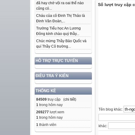
đã hay chớ vội ra oai thế nào
Số lượt truy cập
cũng có...
Cháu của cô Đinh Thị Thảo là
Đinh Văn Đoàn,...
Trường Tiểu học An Lương
Đông kính chào quý thầy...
Chúc mừng Thầy Bảo Quốc và
quí Thầy Cô trường...
HỖ TRỢ TRỰC TUYẾN
ĐIỀU TRA Ý KIẾN
THỐNG KÊ
84509
truy cập (
chi tiết
)
1
trong hôm nay
Tên blog khác:
269277
lượt xem
1
trong hôm nay
1
thành viên
khác: