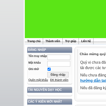
Trang chủ
Thành viên
Trợ giúp
Liên hệ
ĐĂNG NHẬP
Chào mừng quý 
Tên truy nhập
Quý vị chưa đă
Mật khẩu
tải được các tư
Ghi nhớ
Nếu chưa đăng
Quên mật khẩu
ĐK thành viên
hướng dẫn tại
Nếu đã đăng ký 
TÀI NGUYÊN DẠY HỌC
CÁC Ý KIẾN MỚI NHẤT