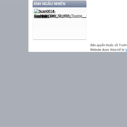
ẢNH NGẪU NHIÊN
Bản quyền thuộc về Trườn
Website được thừa kế từ
V