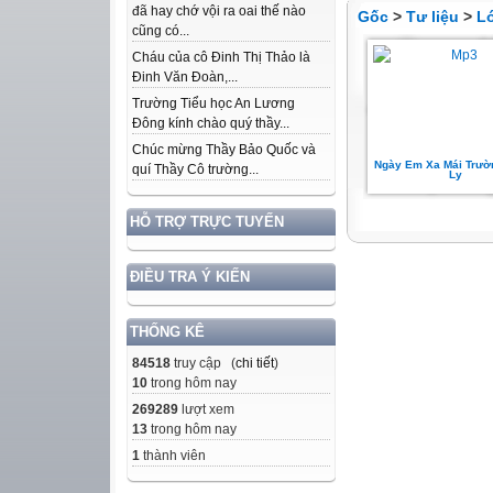
đã hay chớ vội ra oai thế nào
Gốc
>
Tư liệu
>
L
cũng có...
Cháu của cô Đinh Thị Thảo là
Đinh Văn Đoàn,...
Trường Tiểu học An Lương
Đông kính chào quý thầy...
Chúc mừng Thầy Bảo Quốc và
Ngày Em Xa Mái Trườ
quí Thầy Cô trường...
Ly
HỖ TRỢ TRỰC TUYẾN
ĐIỀU TRA Ý KIẾN
THỐNG KÊ
84518
truy cập (
chi tiết
)
10
trong hôm nay
269289
lượt xem
13
trong hôm nay
1
thành viên