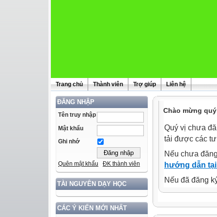
Trang chủ
Thành viên
Trợ giúp
Liên hệ
ĐĂNG NHẬP
Chào mừng quý 
Tên truy nhập
Quý vị chưa đă
Mật khẩu
tải được các tư
Ghi nhớ
Nếu chưa đăng
Quên mật khẩu
ĐK thành viên
hướng dẫn tại
Nếu đã đăng ký 
TÀI NGUYÊN DẠY HỌC
CÁC Ý KIẾN MỚI NHẤT