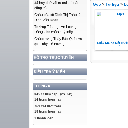
đã hay chớ vội ra oai thế nào
Gốc
>
Tư liệu
>
L
cũng có...
Cháu của cô Đinh Thị Thảo là
Đinh Văn Đoàn,...
Trường Tiểu học An Lương
Đông kính chào quý thầy...
Chúc mừng Thầy Bảo Quốc và
Ngày Em Xa Mái Trườ
quí Thầy Cô trường...
Ly
HỖ TRỢ TRỰC TUYẾN
ĐIỀU TRA Ý KIẾN
THỐNG KÊ
84522
truy cập (
chi tiết
)
14
trong hôm nay
269294
lượt xem
18
trong hôm nay
1
thành viên