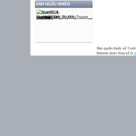
ẢNH NGẪU NHIÊN
Bản quyền thuộc về Trườn
Website được thừa kế từ
V