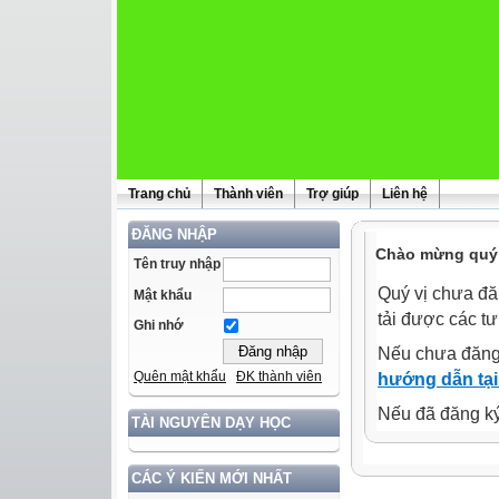
Trang chủ
Thành viên
Trợ giúp
Liên hệ
ĐĂNG NHẬP
Chào mừng quý 
Tên truy nhập
Quý vị chưa đă
Mật khẩu
tải được các tư
Ghi nhớ
Nếu chưa đăng
Quên mật khẩu
ĐK thành viên
hướng dẫn tại
Nếu đã đăng ký 
TÀI NGUYÊN DẠY HỌC
CÁC Ý KIẾN MỚI NHẤT