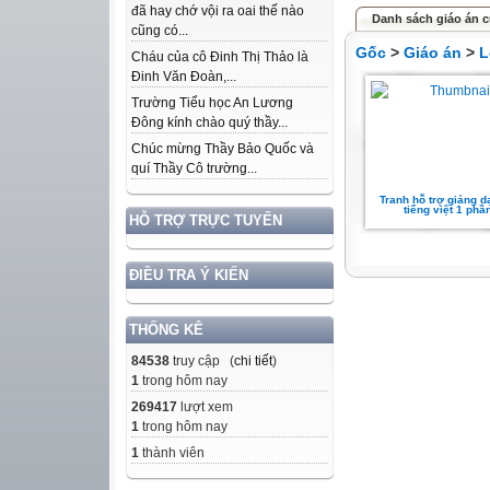
đã hay chớ vội ra oai thế nào
Danh sách giáo án c
cũng có...
Gốc
>
Giáo án
>
L
Cháu của cô Đinh Thị Thảo là
Đinh Văn Đoàn,...
Trường Tiểu học An Lương
Đông kính chào quý thầy...
Chúc mừng Thầy Bảo Quốc và
quí Thầy Cô trường...
Tranh hỗ trợ giảng 
tiếng việt 1 phầ
HỖ TRỢ TRỰC TUYẾN
ĐIỀU TRA Ý KIẾN
THỐNG KÊ
84538
truy cập (
chi tiết
)
1
trong hôm nay
269417
lượt xem
1
trong hôm nay
1
thành viên