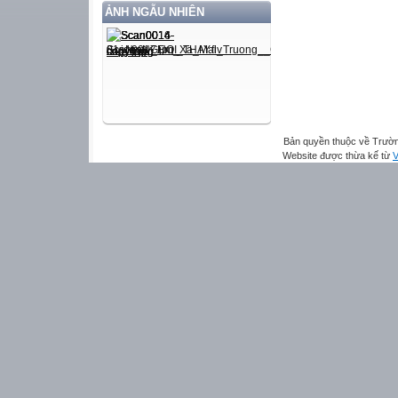
ẢNH NGẪU NHIÊN
Bản quyền thuộc về Trườn
Website được thừa kế từ
V