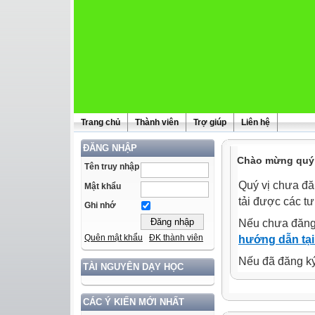
Trang chủ
Thành viên
Trợ giúp
Liên hệ
ĐĂNG NHẬP
Chào mừng quý 
Tên truy nhập
Quý vị chưa đă
Mật khẩu
tải được các tư
Ghi nhớ
Nếu chưa đăng
Quên mật khẩu
ĐK thành viên
hướng dẫn tại
Nếu đã đăng ký 
TÀI NGUYÊN DẠY HỌC
CÁC Ý KIẾN MỚI NHẤT