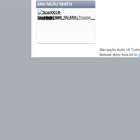
ẢNH NGẪU NHIÊN
Bản quyền thuộc về Trườn
Website được thừa kế từ
V