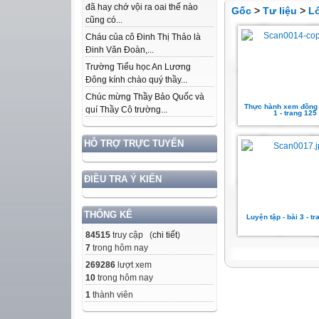
đã hay chớ vội ra oai thế nào
Gốc
>
Tư liệu
>
L
cũng có...
Cháu của cô Đinh Thị Thảo là
Đinh Văn Đoàn,...
Trường Tiểu học An Lương
Đông kính chào quý thầy...
Chúc mừng Thầy Bảo Quốc và
Thực hành xem đồng 
quí Thầy Cô trường...
1 - trang 125
HỖ TRỢ TRỰC TUYẾN
ĐIỀU TRA Ý KIẾN
THỐNG KÊ
Luyện tập - bài 3 - t
84515
truy cập (
chi tiết
)
7
trong hôm nay
269286
lượt xem
10
trong hôm nay
1
thành viên