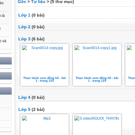
Gốc
>
Tư liệu
> (5 thư mục)
nào
Lớp 1
(0 bài)
 là
Lớp 2
(0 bài)
g
Lớp 3
(6 bài)
c và
Thực hành xem đồng hồ - bài
Thực hành xem đồng hồ - bài
Thực
1 - trang 125
1 - trang 125
Lớp 4
(0 bài)
Lớp 5
(2 bài)