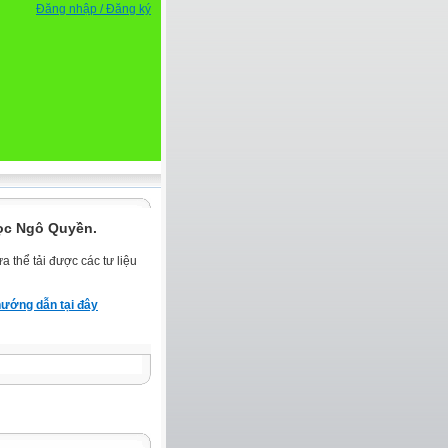
Đăng nhập / Đăng ký
ọc Ngô Quyền.
 thể tải được các tư liệu
ướng dẫn tại đây