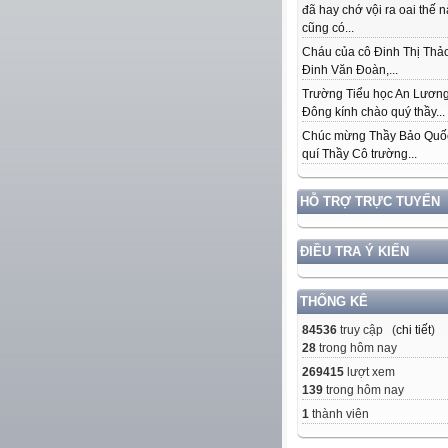
đã hay chớ vội ra oai thế 
cũng có...
Cháu của cô Đinh Thị Thảo
Đinh Văn Đoàn,...
Trường Tiểu học An Lươn
Đông kính chào quý thầy...
Chúc mừng Thầy Bảo Quố
quí Thầy Cô trường...
HỖ TRỢ TRỰC TUYẾN
ĐIỀU TRA Ý KIẾN
THỐNG KÊ
84536
truy cập (
chi tiết
)
28
trong hôm nay
269415
lượt xem
139
trong hôm nay
1
thành viên