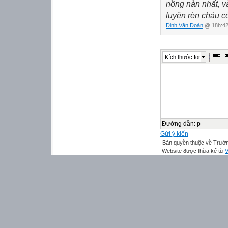
nồng nàn nhất, v
luyện rèn cháu c
Đinh Văn Đoàn
@ 18h:42
Kích thước font
Đường dẫn
:
p
Gửi ý kiến
Bản quyền thuộc về Trườn
Website được thừa kế từ
V