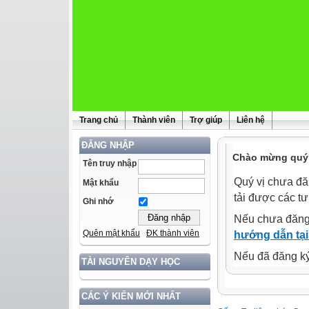
Trang chủ
Thành viên
Trợ giúp
Liên hệ
ĐĂNG NHẬP
Chào mừng quý 
Tên truy nhập
Quý vị chưa đă
Mật khẩu
tải được các tư
Ghi nhớ
Nếu chưa đăng
Quên mật khẩu
ĐK thành viên
hướng dẫn tại
Nếu đã đăng ký 
TÀI NGUYÊN DẠY HỌC
CÁC Ý KIẾN MỚI NHẤT