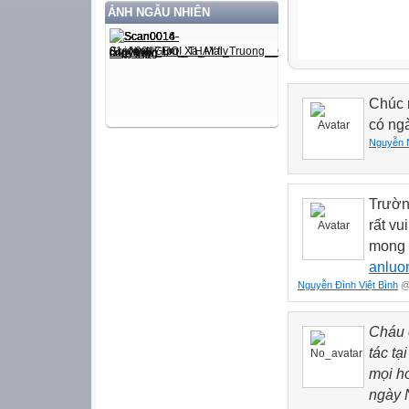
ẢNH NGẪU NHIÊN
Chúc 
có ng
Nguyễn 
Trườn
rất vu
mong 
anluo
Nguyễn Đình Việt Bình
@ 
Cháu 
tác tạ
mọi ho
ngày 