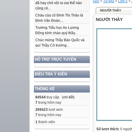
Gốc
>
Tư liệu
>
Lớp 5
>
đã hay chớ vội ra oai thế nào
cũng có...
NGƯỜI THẦY
Cháu của cô Đinh Thị Thảo là
NGƯỜI THẦY
Đinh Văn Đoàn,...
Trường Tiểu học An Lương
Đông kính chào quý thầy...
Chúc mừng Thầy Bảo Quốc và
quí Thầy Cô trường...
HỖ TRỢ TRỰC TUYẾN
ĐIỀU TRA Ý KIẾN
THỐNG KÊ
84544
truy cập (
chi tiết
)
7
trong hôm nay
269423
lượt xem
7
trong hôm nay
1
thành viên
Số lượt thích:
0 ngườ