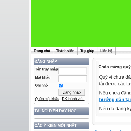
Trang chủ
Thành viên
Trợ giúp
Liên hệ
ĐĂNG NHẬP
Chào mừng quý 
Tên truy nhập
Quý vị chưa đă
Mật khẩu
tải được các tư
Ghi nhớ
Nếu chưa đăng
Quên mật khẩu
ĐK thành viên
hướng dẫn tại
Nếu đã đăng ký 
TÀI NGUYÊN DẠY HỌC
CÁC Ý KIẾN MỚI NHẤT