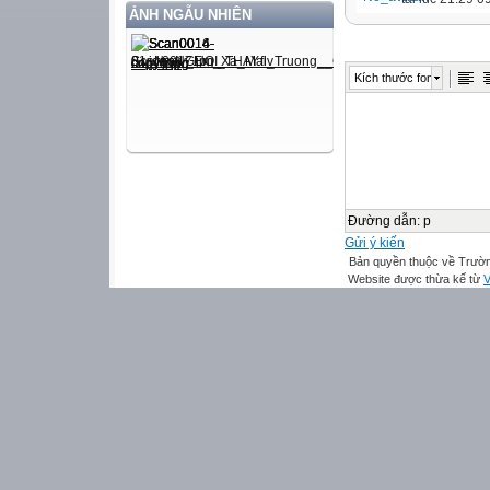
ẢNH NGẪU NHIÊN
Kích thước font
Đường dẫn
:
p
Gửi ý kiến
Bản quyền thuộc về Trườn
Website được thừa kế từ
V