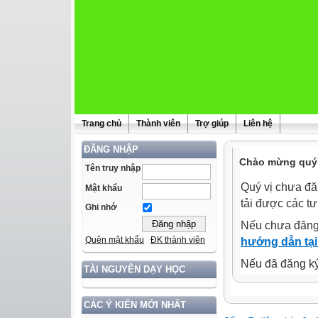
Trang chủ
Thành viên
Trợ giúp
Liên hệ
ĐĂNG NHẬP
Chào mừng quý 
Tên truy nhập
Quý vị chưa đă
Mật khẩu
tải được các tư
Ghi nhớ
Nếu chưa đăng
Quên mật khẩu
ĐK thành viên
hướng dẫn tại
Nếu đã đăng ký 
TÀI NGUYÊN DẠY HỌC
CÁC Ý KIẾN MỚI NHẤT