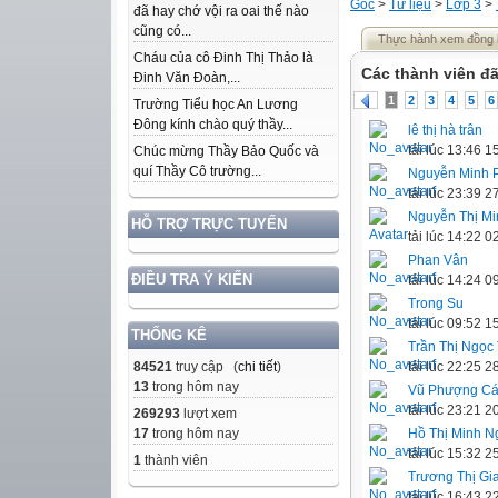
Gốc
>
Tư liệu
>
Lớp 3
>
đã hay chớ vội ra oai thế nào
cũng có...
Thực hành xem đồng hồ
Cháu của cô Đinh Thị Thảo là
Các thành viên đã
Đinh Văn Đoàn,...
1
2
3
4
5
6
Trường Tiểu học An Lương
Đông kính chào quý thầy...
lê thị hà trân
tải lúc 13:46 
Chúc mừng Thầy Bảo Quốc và
quí Thầy Cô trường...
Nguyễn Minh 
tải lúc 23:39 
Nguyễn Thị Mi
HỖ TRỢ TRỰC TUYẾN
tải lúc 14:22 
Phan Vân
ĐIỀU TRA Ý KIẾN
tải lúc 14:24 
Trong Su
tải lúc 09:52 
THỐNG KÊ
Trần Thị Ngọc
tải lúc 22:25 
84521
truy cập (
chi tiết
)
13
trong hôm nay
Vũ Phượng C
tải lúc 23:21 
269293
lượt xem
Hồ Thị Minh N
17
trong hôm nay
tải lúc 15:32 
1
thành viên
Trương Thị Gi
tải lúc 16:43 