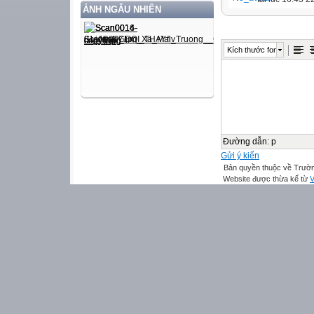
ẢNH NGẪU NHIÊN
Kích thước font
Đường dẫn
:
p
Gửi ý kiến
Bản quyền thuộc về Trườn
Website được thừa kế từ
V