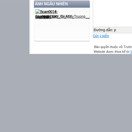
ẢNH NGẪU NHIÊN
Đường dẫn
:
p
Gửi ý kiến
Bản quyền thuộc về Trườn
Website được thừa kế từ
V