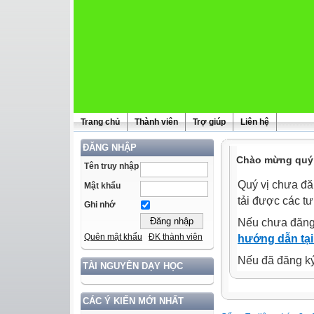
Trang chủ
Thành viên
Trợ giúp
Liên hệ
ĐĂNG NHẬP
Chào mừng quý 
Tên truy nhập
Quý vị chưa đă
Mật khẩu
tải được các tư
Ghi nhớ
Nếu chưa đăng
Quên mật khẩu
ĐK thành viên
hướng dẫn tại
Nếu đã đăng ký 
TÀI NGUYÊN DẠY HỌC
CÁC Ý KIẾN MỚI NHẤT