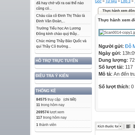
Gốc
>
Tư liệu
>
Lớp 3
>
đã hay chớ vội ra oai thế nào
cũng có...
Thực hành xem đồng 
Cháu của cô Đinh Thị Thảo là
Thực hành xem đồn
Đinh Văn Đoàn,...
Trường Tiểu học An Lương
Đông kính chào quý thầy...
Chúc mừng Thầy Bảo Quốc và
Người gửi:
Đỗ 
quí Thầy Cô trường...
Ngày gửi:
13h:0
Dung lượng:
72
HỖ TRỢ TRỰC TUYẾN
Số lượt tải:
117
Mô tả:
An đến tr
ĐIỀU TRA Ý KIẾN
Số lượt thích:
0
THỐNG KÊ
84575
truy cập (
chi tiết
)
11
trong hôm nay
269574
lượt xem
117
trong hôm nay
1
thành viên
Kích thước font