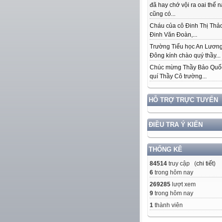
đã hay chớ vội ra oai thế 
cũng có...
Cháu của cô Đinh Thị Thảo
Đinh Văn Đoàn,...
Trường Tiểu học An Lươn
Đông kính chào quý thầy...
Chúc mừng Thầy Bảo Quố
quí Thầy Cô trường...
HỖ TRỢ TRỰC TUYẾN
ĐIỀU TRA Ý KIẾN
THỐNG KÊ
84514
truy cập (
chi tiết
)
6
trong hôm nay
269285
lượt xem
9
trong hôm nay
1
thành viên