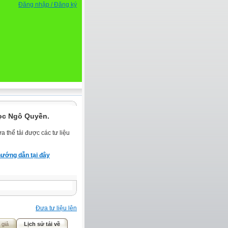
Đăng nhập / Đăng ký
ọc Ngô Quyền.
 thể tải được các tư liệu
ướng dẫn tại đây
Đưa tư liệu lên
 giả
Lịch sử tải về