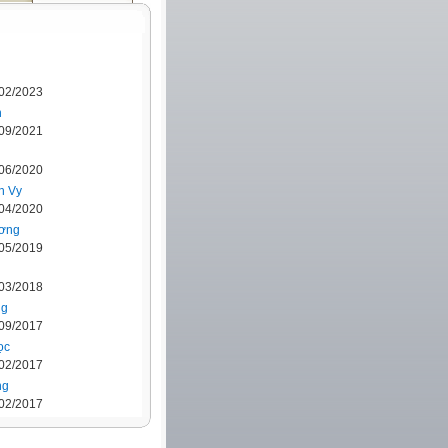
/02/2023
n
/09/2021
/06/2020
h Vy
/04/2020
ơng
/05/2019
/03/2018
ng
/09/2017
ọc
/02/2017
ng
/02/2017