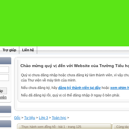
Trợ giúp
Liên hệ
Chào mừng quý vị đến với Website của Trường Tiểu h
Quý vị chưa đăng nhập hoặc chưa đăng ký làm thành viên, vì vậy chưa
của Thư viện về máy tính của mình.
Nếu chưa đăng ký, hãy
đăng ký thành viên tại đây
hoặc
xem phim h
Nếu đã đăng ký rồi, quý vị có thể đăng nhập ở ngay ô bên phải.
viên
Gốc
>
Tư liệu
>
Lớp 3
>
Toán học
>
Thực hành xem đồng hồ - bài 1 - trang 125
Cùng tác