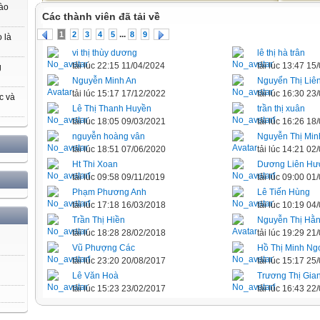
nào
Các thành viên đã tải về
...
1
2
3
4
5
8
9
 là
vi thị thùy dương
lê thị hà trân
tải lúc 22:15 11/04/2024
tải lúc 13:47 15
g
Nguyễn Minh An
Nguyển Thị Liê
tải lúc 15:17 17/12/2022
tải lúc 16:30 23
c và
Lê Thị Thanh Huyền
trần thị xuân
tải lúc 18:05 09/03/2021
tải lúc 16:26 18
nguyễn hoàng vân
Nguyễn Thị Min
tải lúc 18:51 07/06/2020
tải lúc 14:21 02
Ht Thi Xoan
Dương Liên Hư
tải lúc 09:58 09/11/2019
tải lúc 09:00 01
Phạm Phương Anh
Lê Tiến Hùng
tải lúc 17:18 16/03/2018
tải lúc 10:19 04
Trần Thị Hiền
Nguyễn Thị Hằ
tải lúc 18:28 28/02/2018
tải lúc 19:29 21
Vũ Phượng Các
Hồ Thị Minh Ng
tải lúc 23:20 20/08/2017
tải lúc 15:17 25
Lê Văn Hoà
Trương Thị Gia
tải lúc 15:23 23/02/2017
tải lúc 16:43 22