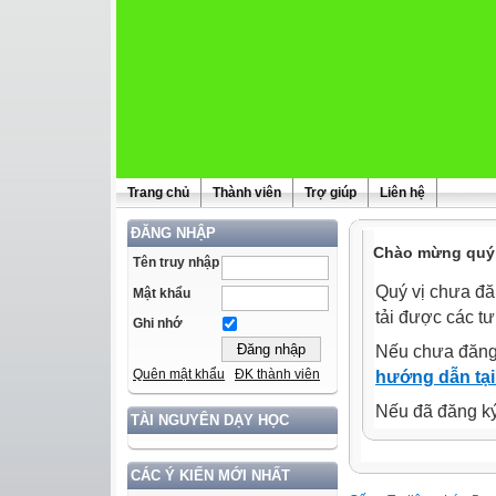
Trang chủ
Thành viên
Trợ giúp
Liên hệ
ĐĂNG NHẬP
Chào mừng quý 
Tên truy nhập
Quý vị chưa đă
Mật khẩu
tải được các tư
Ghi nhớ
Nếu chưa đăng
Quên mật khẩu
ĐK thành viên
hướng dẫn tại
Nếu đã đăng ký 
TÀI NGUYÊN DẠY HỌC
CÁC Ý KIẾN MỚI NHẤT