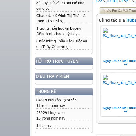
Gốc
>
Tư liệu
>
Lớp 5
>
đã hay chớ vội ra oai thế nào
cũng có...
Ngày Em Xa Mái Trườ
Cháu của cô Đinh Thị Thảo là
Cùng tác giả
Hub
Đinh Văn Đoàn,...
Trường Tiểu học An Lương
Đông kính chào quý thầy...
Chúc mừng Thầy Bảo Quốc và
quí Thầy Cô trường...
HỖ TRỢ TRỰC TUYẾN
Ngày Em Xa Mái Trườ
Ly
ĐIỀU TRA Ý KIẾN
THỐNG KÊ
84519
truy cập (
chi tiết
)
11
trong hôm nay
Ngày Em Xa Mái Trườ
Ly
269291
lượt xem
15
trong hôm nay
1
thành viên