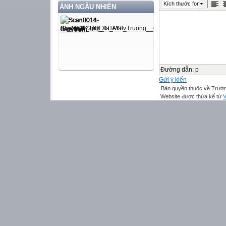
Kích thước font
ẢNH NGẪU NHIÊN
Đường dẫn
:
p
Gửi ý kiến
Bản quyền thuộc về Trườn
Website được thừa kế từ
V