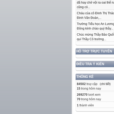
đã hay chớ vội ra oai thế 
cũng có...
Cháu của cô Đinh Thị Thảo
Đinh Văn Đoàn,...
Trường Tiểu học An Lươn
Đông kính chào quý thầy...
Chúc mừng Thầy Bảo Quố
quí Thầy Cô trường...
HỖ TRỢ TRỰC TUYẾN
ĐIỀU TRA Ý KIẾN
THỐNG KÊ
84502
truy cập (
chi tiết
)
15
trong hôm nay
269270
lượt xem
70
trong hôm nay
1
thành viên