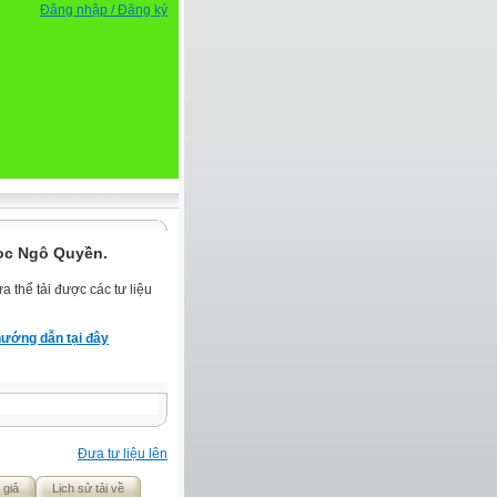
Đăng nhập / Đăng ký
ọc Ngô Quyền.
 thể tải được các tư liệu
ướng dẫn tại đây
Đưa tư liệu lên
 giả
Lịch sử tải về