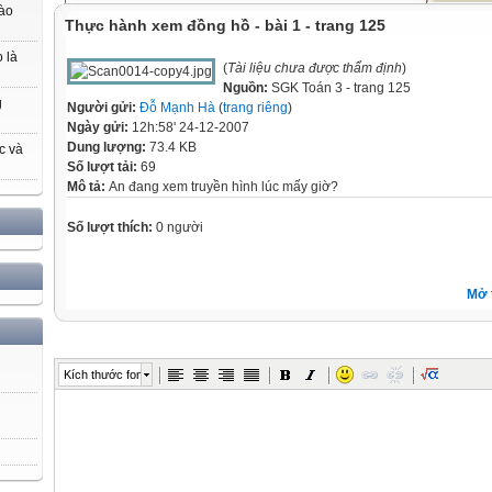
nào
Thực hành xem đồng hồ - bài 1 - trang 125
 là
(
Tài liệu chưa được thẩm định
)
Nguồn:
SGK Toán 3 - trang 125
g
Người gửi:
Đỗ Mạnh Hà
(
trang riêng
)
Ngày gửi:
12h:58' 24-12-2007
Dung lượng:
73.4 KB
c và
Số lượt tải:
69
Mô tả:
An đang xem truyền hình lúc mấy giờ?
Số lượt thích:
0 người
Mở 
Kích thước font