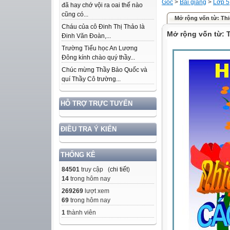
Gốc
>
Bài giảng
>
Lớp 5
đã hay chớ vội ra oai thế nào
cũng có...
Mở rộng vốn từ: Thi
Cháu của cô Đinh Thị Thảo là
Mở rộng vốn từ: 
Đinh Văn Đoàn,...
Trường Tiểu học An Lương
Đông kính chào quý thầy...
Chúc mừng Thầy Bảo Quốc và
quí Thầy Cô trường...
HỖ TRỢ TRỰC TUYẾN
ĐIỀU TRA Ý KIẾN
THỐNG KÊ
84501
truy cập (
chi tiết
)
14
trong hôm nay
269269
lượt xem
69
trong hôm nay
1
thành viên