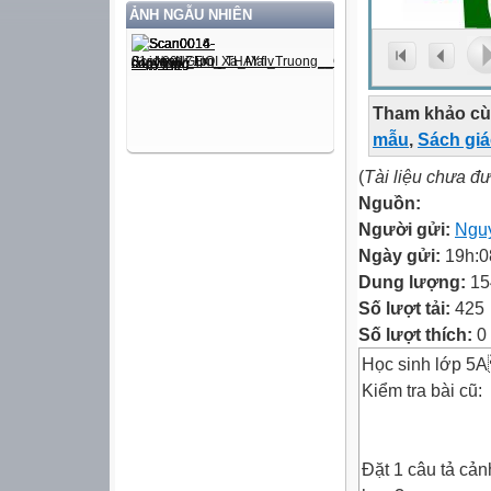
ẢNH NGẪU NHIÊN
Tham khảo cù
mẫu
,
Sách gi
(
Tài liệu chưa đ
Nguồn:
Người gửi:
Ngu
Ngày gửi:
19h:0
Dung lượng:
15
Số lượt tải:
425
Số lượt thích:
0
Học sinh lớp 
Kiểm tra bài cũ:
Đặt 1 câu tả cản