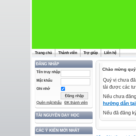
Trang chủ
Thành viên
Trợ giúp
Liên hệ
ĐĂNG NHẬP
Chào mừng quý 
Tên truy nhập
Quý vị chưa đă
Mật khẩu
tải được các tư
Ghi nhớ
Nếu chưa đăng
Quên mật khẩu
ĐK thành viên
hướng dẫn tại
Nếu đã đăng ký 
TÀI NGUYÊN DẠY HỌC
CÁC Ý KIẾN MỚI NHẤT