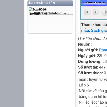
ẢNH NGẪU NHIÊN
Tham khảo cù
mẫu
,
Sách gi
(
Tài liệu chưa đ
Nguồn:
Người gửi:
Phạ
Ngày gửi:
23h:0
Dung lượng:
38
Số lượt tải:
447
Số lượt thích:
0
môn : luyện từ v
Lớp 5
Nối các vế câu 
bằng quan hệ từ
NHiệt liệt chào