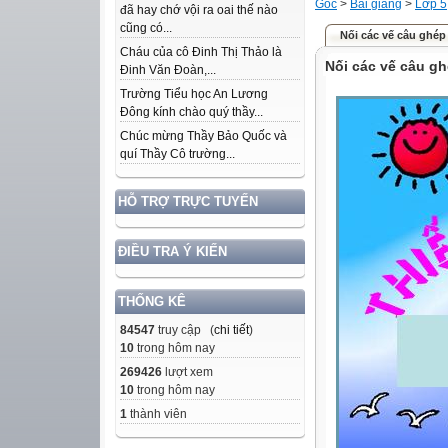
Gốc
>
Bài giảng
>
Lớp 5
đã hay chớ vội ra oai thế nào
cũng có...
Nối các vế câu ghép
Cháu của cô Đinh Thị Thảo là
Nối các vế câu g
Đinh Văn Đoàn,...
Trường Tiểu học An Lương
Đông kính chào quý thầy...
Chúc mừng Thầy Bảo Quốc và
quí Thầy Cô trường...
HỖ TRỢ TRỰC TUYẾN
ĐIỀU TRA Ý KIẾN
THỐNG KÊ
84547
truy cập (
chi tiết
)
10
trong hôm nay
269426
lượt xem
10
trong hôm nay
1
thành viên