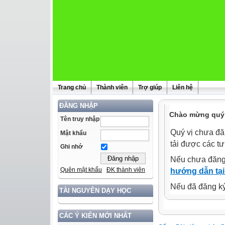
Trang chủ
Thành viên
Trợ giúp
Liên hệ
ĐĂNG NHẬP
Chào mừng quý 
Tên truy nhập
Quý vị chưa đă
Mật khẩu
tải được các tư
Ghi nhớ
Nếu chưa đăng
Quên mật khẩu
ĐK thành viên
hướng dẫn tại
Nếu đã đăng ký 
TÀI NGUYÊN DẠY HỌC
CÁC Ý KIẾN MỚI NHẤT