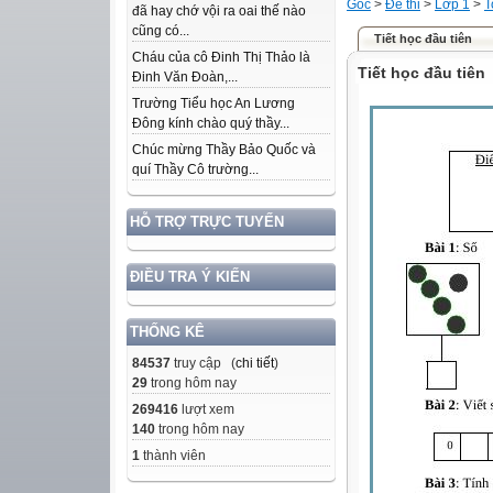
Gốc
>
Đề thi
>
Lớp 1
>
T
đã hay chớ vội ra oai thế nào
cũng có...
Tiết học đầu tiên
Cháu của cô Đinh Thị Thảo là
Tiết học đầu tiên
Đinh Văn Đoàn,...
Trường Tiểu học An Lương
Đông kính chào quý thầy...
Chúc mừng Thầy Bảo Quốc và
quí Thầy Cô trường...
HỖ TRỢ TRỰC TUYẾN
ĐIỀU TRA Ý KIẾN
THỐNG KÊ
84537
truy cập (
chi tiết
)
29
trong hôm nay
269416
lượt xem
140
trong hôm nay
1
thành viên