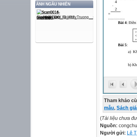
ẢNH NGẪU NHIÊN
Tham khảo cù
mẫu
,
Sách gi
(
Tài liệu chưa đ
Nguồn:
congch
Người gửi:
Lê 