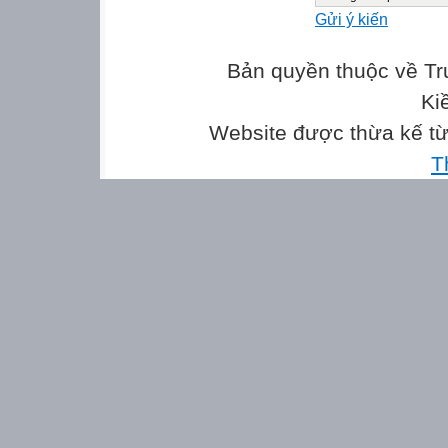
Gửi ý kiến
Bản quyền thuộc về Tr
Bài 1: Số
Ki
Website được thừa kế t
Bài 2: Viết số th
T
Bài 3: Tính (2 đ
4 3 3 5
- - + +
2 1 2 0
= = = =
…………. ………
Bài 4: Điền dấu 
9 7 0 3
?