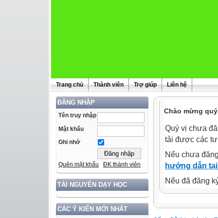
Trang chủ
Thành viên
Trợ giúp
Liên hệ
ĐĂNG NHẬP
Chào mừng quý 
Tên truy nhập
Quý vị chưa đă
Mật khẩu
tải được các tư
Ghi nhớ
Nếu chưa đăng
Quên mật khẩu
ĐK thành viên
hướng dẫn tại
Nếu đã đăng ký 
TÀI NGUYÊN DẠY HỌC
CÁC Ý KIẾN MỚI NHẤT