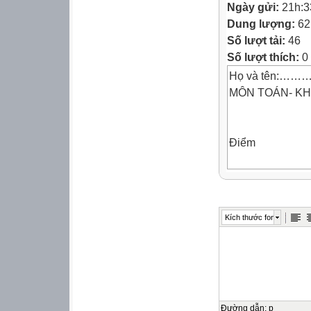
Ngày gửi:
21h:3
Dung lượng:
62
Số lượt tải:
46
Số lượt thích:
0
Họ và tên:……
MÔN TOÁN- KH
Điểm
 Lời phê
Kích thước font


Đường dẫn
:
p