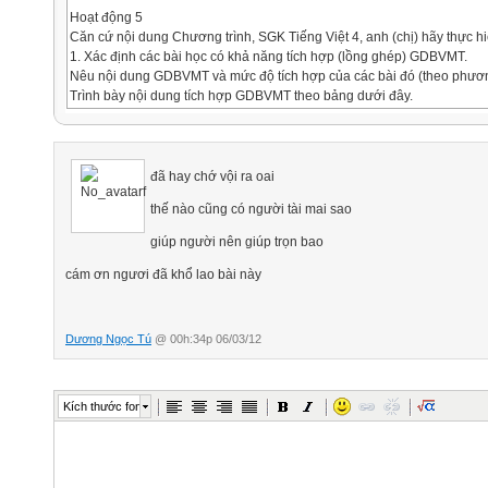
Hoạt động 5
Căn cứ nội dung Chương trình, SGK Tiếng Việt 4, anh (chị) hãy thực h
1. Xác định các bài học có khả năng tích hợp (lồng ghép) GDBVMT.
Nêu nội dung GDBVMT và mức độ tích hợp của các bài đó (theo phươn
Trình bày nội dung tích hợp GDBVMT theo bảng dưới đây.


Tuần
đã hay chớ vội ra oai
Bài học
thế nào cũng có người tài mai sao
Nội dung tích hợp về GDBVMT
Phương thức TH
giúp người nên giúp trọn bao


cám ơn ngươi đã khổ lao bài này


Dương Ngọc Tú
@ 00h:34p 06/03/12



Kích thước font
Thông tin phản hồi cho Hoạt động 5
* Nội dung tích hợp GDBVMT trong môn Tiếng Việt lớp 4 bao gồm :
1. Thông qua các ngữ liệu dùng để dạy kiến thức và kĩ năng, thể hiện
Kể chuyện, Chính tả, Luyện từ và câu, Tập làm văn, giúp HS hiểu biết