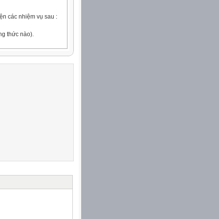
iện các nhiệm vụ sau :
g thức nào).
 ở các phân môn Tập đọc,
 về những cảnh đẹp của