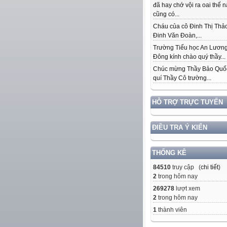
đã hay chớ vội ra oai thế 
cũng có...
Cháu của cô Đinh Thị Thảo
Đinh Văn Đoàn,...
Trường Tiểu học An Lươn
Đông kính chào quý thầy...
Chúc mừng Thầy Bảo Quố
quí Thầy Cô trường...
HỖ TRỢ TRỰC TUYẾN
ĐIỀU TRA Ý KIẾN
THỐNG KÊ
84510
truy cập (
chi tiết
)
2
trong hôm nay
269278
lượt xem
2
trong hôm nay
1
thành viên