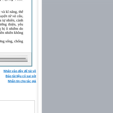
Nhấn vào đây để tải về
Báo tài liệu có sai sót
Nhắn tin cho tác giả