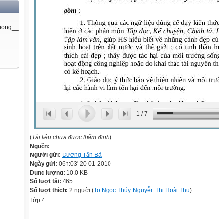
1
/
7
(
Tài liệu chưa được thẩm định
)
Nguồn:
Người gửi:
Dương Tấn Bá
Ngày gửi:
06h:03' 20-01-2010
Dung lượng:
10.0 KB
Số lượt tải:
465
Số lượt thích:
2 người (
To Ngoc Thúy
,
Nguyễn Thị Hoài Thu
)
lớp 4