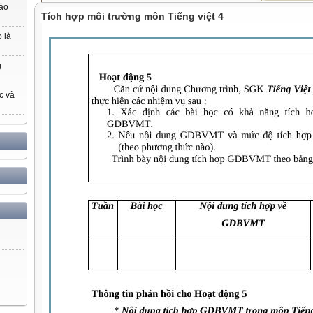
nào
Tích hợp môi trường môn Tiếng việt 4
 là
g
c và