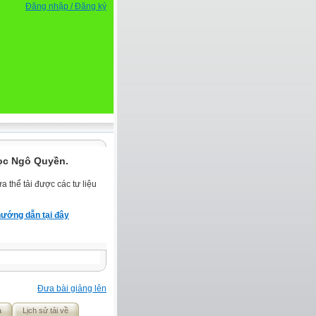
Đăng nhập / Đăng ký
ọc Ngô Quyền.
 thể tải được các tư liệu
ướng dẫn tại đây
Đưa bài giảng lên
ả
Lịch sử tải về