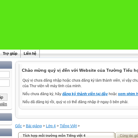
Trợ giúp
Liên hệ
Chào mừng quý vị đến với Website của Trường Tiểu h
Quý vị chưa đăng nhập hoặc chưa đăng ký làm thành viên, vì vậy chưa
của Thư viện về máy tính của mình.
Nếu chưa đăng ký, hãy
đăng ký thành viên tại đây
hoặc
xem phim h
Nếu đã đăng ký rồi, quý vị có thể đăng nhập ở ngay ô bên phải.
viên
Gốc
>
Bài giảng
>
Lớp 4
>
Tiếng Việt
>
Tích hợp môi trường môn Tiếng việt 4
Cùng tác gi