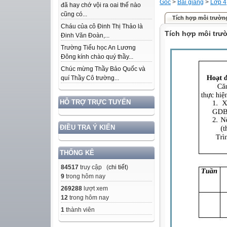
Gốc
>
Bài giảng
>
Lớp 4
đã hay chớ vội ra oai thế nào
cũng có...
Tích hợp môi trường
Cháu của cô Đinh Thị Thảo là
Tích hợp môi trư
Đinh Văn Đoàn,...
Trường Tiểu học An Lương
Đông kính chào quý thầy...
Chúc mừng Thầy Bảo Quốc và
quí Thầy Cô trường...
HỖ TRỢ TRỰC TUYẾN
ĐIỀU TRA Ý KIẾN
THỐNG KÊ
84517
truy cập (
chi tiết
)
9
trong hôm nay
269288
lượt xem
12
trong hôm nay
1
thành viên