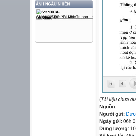
ẢNH NGẪU NHIÊN
(
Tài liệu chưa đ
Nguồn:
Người gửi:
Dươ
Ngày gửi:
06h:0
Dung lượng:
10
Số lượt tải:
465