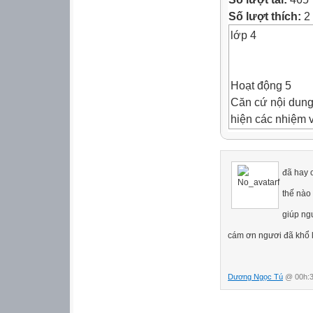
Số lượt thích:
2 
lớp 4
Hoạt động 5
Căn cứ nội dung 
hiện các nhiệm v
1. Xác định các
Nêu nội dung GD
thức nào).
đã hay c
Trình bày nội d
thế nào
giúp ng


cám ơn ngươi đã khổ 
Tuần
Bài học
Dương Ngọc Tú
@ 00h:3
Nội dung tíc
Phương thức