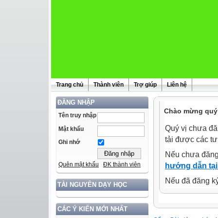
Trang chủ
Thành viên
Trợ giúp
Liên hệ
ĐĂNG NHẬP
Chào mừng quý 
Tên truy nhập
Quý vị chưa đă
Mật khẩu
tải được các tư
Ghi nhớ
Nếu chưa đăng
Quên mật khẩu
ĐK thành viên
hướng dẫn tại
Nếu đã đăng ký 
TÀI NGUYÊN DẠY HỌC
CÁC Ý KIẾN MỚI NHẤT