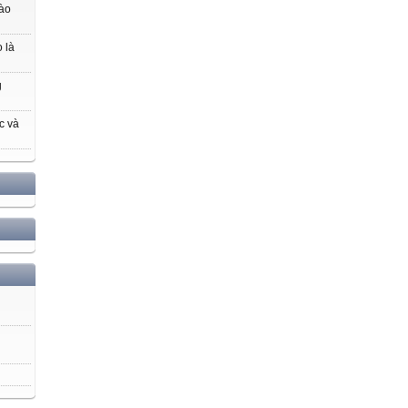
nào
 là
g
c và