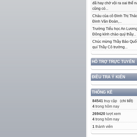
đã hay chớ vội ra oai thế 
cũng có...
Cháu của cô Đinh Thị Thảo
Đinh Văn Đoàn,...
Trường Tiểu học An Lươn
Đông kính chào quý thầy...
Chúc mừng Thầy Bảo Quố
quí Thầy Cô trường...
HỖ TRỢ TRỰC TUYẾN
ĐIỀU TRA Ý KIẾN
THỐNG KÊ
84541
truy cập (
chi tiết
)
4
trong hôm nay
269420
lượt xem
4
trong hôm nay
1
thành viên