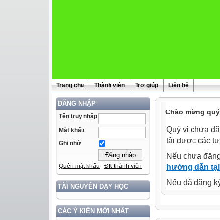
Trang chủ
Thành viên
Trợ giúp
Liên hệ
ĐĂNG NHẬP
Chào mừng quý 
Tên truy nhập
Quý vị chưa đă
Mật khẩu
tải được các tư
Ghi nhớ
Nếu chưa đăng
Quên mật khẩu
ĐK thành viên
hướng dẫn tại
Nếu đã đăng ký 
TÀI NGUYÊN DẠY HỌC
CÁC Ý KIẾN MỚI NHẤT