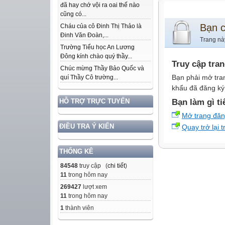
đã hay chớ vội ra oai thế nào
cũng có...
Bạn 
Cháu của cô Đinh Thị Thảo là
Đinh Văn Đoàn,...
Trang nà
Trường Tiểu học An Lương
Đông kính chào quý thầy...
Truy cập tra
Chúc mừng Thầy Bảo Quốc và
Bạn phải mở tra
quí Thầy Cô trường...
khẩu đã đăng ký 
Bạn làm gì ti
HỖ TRỢ TRỰC TUYẾN
Mở trang đă
ĐIỀU TRA Ý KIẾN
Quay trở lại 
THỐNG KÊ
84548
truy cập (
chi tiết
)
11
trong hôm nay
269427
lượt xem
11
trong hôm nay
1
thành viên