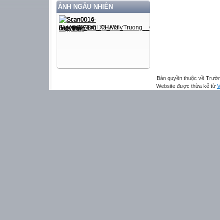
ẢNH NGẪU NHIÊN
Bản quyền thuộc về Trườn
Website được thừa kế từ
V