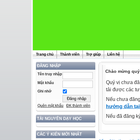
Trang chủ
Thành viên
Trợ giúp
Liên hệ
ĐĂNG NHẬP
Chào mừng quý 
Tên truy nhập
Quý vị chưa đă
Mật khẩu
tải được các tư
Ghi nhớ
Nếu chưa đăng
Quên mật khẩu
ĐK thành viên
hướng dẫn tại
Nếu đã đăng ký 
TÀI NGUYÊN DẠY HỌC
CÁC Ý KIẾN MỚI NHẤT