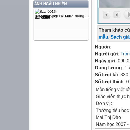
ẢNH NGẪU NHIÊN
Tham khảo cù
mẫu
,
Sách gi
Nguồn:
Người gửi:
Trþn
Ngày gửi:
09h:0
Dung lượng:
1.
Số lượt tải:
330
Số lượt thích:
0
Môn tiếng việt l
Giáo viên thực h
Đơn vị :
Trường tiểu học
Mai Thị Đào
Năm học 2007 -