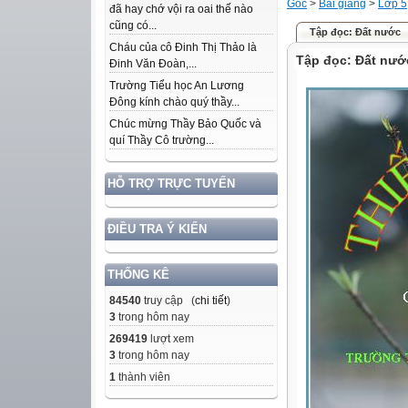
Gốc
>
Bài giảng
>
Lớp 5
đã hay chớ vội ra oai thế nào
cũng có...
Tập đọc: Đất nước
Cháu của cô Đinh Thị Thảo là
Tập đọc: Đất nướ
Đinh Văn Đoàn,...
Trường Tiểu học An Lương
Đông kính chào quý thầy...
Chúc mừng Thầy Bảo Quốc và
quí Thầy Cô trường...
HỖ TRỢ TRỰC TUYẾN
ĐIỀU TRA Ý KIẾN
THỐNG KÊ
84540
truy cập (
chi tiết
)
3
trong hôm nay
269419
lượt xem
3
trong hôm nay
1
thành viên