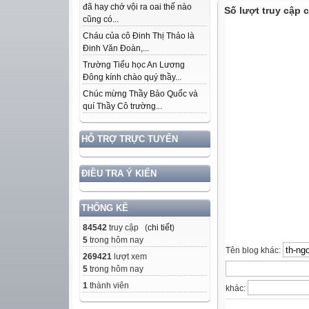
đã hay chớ vội ra oai thế nào
Số lượt truy cập
cũng có...
Cháu của cô Đinh Thị Thảo là
Đinh Văn Đoàn,...
Trường Tiểu học An Lương
Đông kính chào quý thầy...
Chúc mừng Thầy Bảo Quốc và
quí Thầy Cô trường...
HỖ TRỢ TRỰC TUYẾN
ĐIỀU TRA Ý KIẾN
THỐNG KÊ
84542
truy cập (
chi tiết
)
5
trong hôm nay
Tên blog khác:
269421
lượt xem
5
trong hôm nay
1
thành viên
khác: