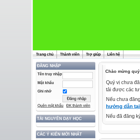
Trang chủ
Thành viên
Trợ giúp
Liên hệ
ĐĂNG NHẬP
Chào mừng quý 
Tên truy nhập
Quý vị chưa đă
Mật khẩu
tải được các tư
Ghi nhớ
Nếu chưa đăng
Quên mật khẩu
ĐK thành viên
hướng dẫn tại
Nếu đã đăng ký 
TÀI NGUYÊN DẠY HỌC
CÁC Ý KIẾN MỚI NHẤT