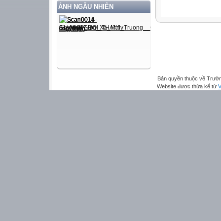
ẢNH NGẪU NHIÊN
Bản quyền thuộc về Trườn
Website được thừa kế từ
V