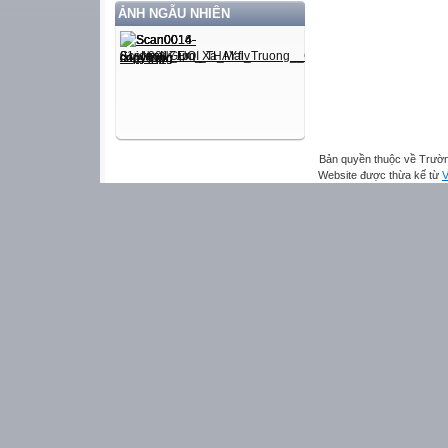
ẢNH NGẪU NHIÊN
Bản quyền thuộc về Trườn
Website được thừa kế từ
V