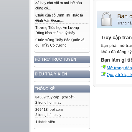
đã hay chớ vội ra oai thế nào
cũng có...
Bạn 
Cháu của cô Đinh Thị Thảo là
Đinh Văn Đoàn,...
Trang nà
Trường Tiểu học An Lương
Đông kính chào quý thầy...
Truy cập tra
Chúc mừng Thầy Bảo Quốc và
Bạn phải mở tra
quí Thầy Cô trường...
khẩu đã đăng ký 
Bạn làm gì ti
HỖ TRỢ TRỰC TUYẾN
Mở trang đă
ĐIỀU TRA Ý KIẾN
Quay trở lại 
THỐNG KÊ
84539
truy cập (
chi tiết
)
2
trong hôm nay
269418
lượt xem
2
trong hôm nay
1
thành viên