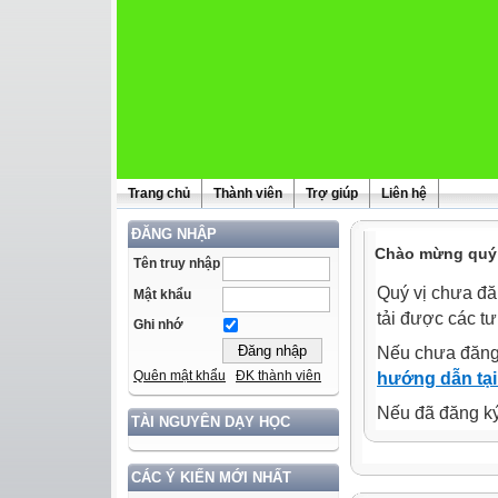
Trang chủ
Thành viên
Trợ giúp
Liên hệ
ĐĂNG NHẬP
Chào mừng quý 
Tên truy nhập
Quý vị chưa đă
Mật khẩu
tải được các tư
Ghi nhớ
Nếu chưa đăng
Quên mật khẩu
ĐK thành viên
hướng dẫn tại
Nếu đã đăng ký 
TÀI NGUYÊN DẠY HỌC
CÁC Ý KIẾN MỚI NHẤT