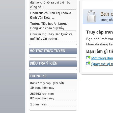
đã hay chớ vội ra oai thế nào
cũng có...
Bạn 
Cháu của cô Đinh Thị Thảo là
Đinh Văn Đoàn,...
Trang nà
Trường Tiểu học An Lương
Đông kính chào quý thầy...
Truy cập tra
Chúc mừng Thầy Bảo Quốc và
Bạn phải mở tra
quí Thầy Cô trường...
khẩu đã đăng ký 
Bạn làm gì ti
HỖ TRỢ TRỰC TUYẾN
Mở trang đă
ĐIỀU TRA Ý KIẾN
Quay trở lại 
THỐNG KÊ
84527
truy cập (
chi tiết
)
19
trong hôm nay
269363
lượt xem
87
trong hôm nay
1
thành viên