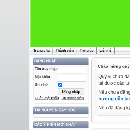
Trang chủ
Thành viên
Trợ giúp
Liên hệ
ĐĂNG NHẬP
Chào mừng quý 
Tên truy nhập
Quý vị chưa đă
Mật khẩu
tải được các tư
Ghi nhớ
Nếu chưa đăng
Quên mật khẩu
ĐK thành viên
hướng dẫn tại
Nếu đã đăng ký 
TÀI NGUYÊN DẠY HỌC
CÁC Ý KIẾN MỚI NHẤT