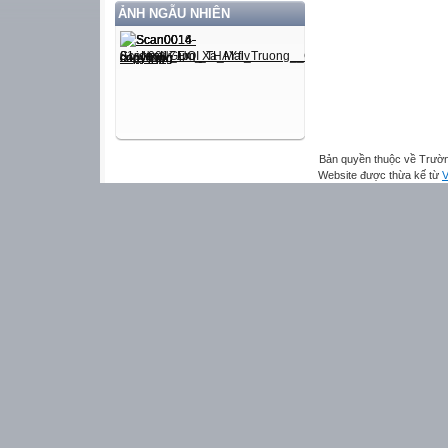
ẢNH NGẪU NHIÊN
Bản quyền thuộc về Trườn
Website được thừa kế từ
V