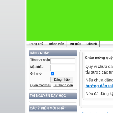
Trang chủ
Thành viên
Trợ giúp
Liên hệ
ĐĂNG NHẬP
Chào mừng quý 
Tên truy nhập
Quý vị chưa đă
Mật khẩu
tải được các tư
Ghi nhớ
Nếu chưa đăng
Quên mật khẩu
ĐK thành viên
hướng dẫn tại
Nếu đã đăng ký 
TÀI NGUYÊN DẠY HỌC
CÁC Ý KIẾN MỚI NHẤT