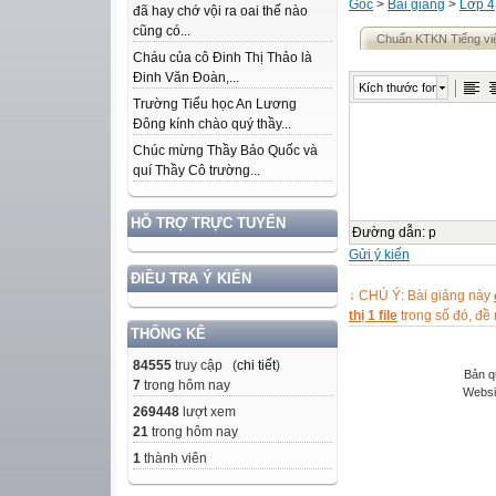
Gốc
>
Bài giảng
>
Lớp 4
đã hay chớ vội ra oai thế nào
cũng có...
Chuẩn KTKN Tiếng vi
Cháu của cô Đinh Thị Thảo là
Đinh Văn Đoàn,...
Kích thước font
Trường Tiểu học An Lương
Đông kính chào quý thầy...
Chúc mừng Thầy Bảo Quốc và
quí Thầy Cô trường...
HỖ TRỢ TRỰC TUYẾN
Đường dẫn
:
p
Gửi ý kiến
ĐIỀU TRA Ý KIẾN
↓ CHÚ Ý: Bài giảng này
thị 1 file
trong số đó, đ
THỐNG KÊ
84555
truy cập (
chi tiết
)
Bản q
7
trong hôm nay
Websi
269448
lượt xem
21
trong hôm nay
1
thành viên